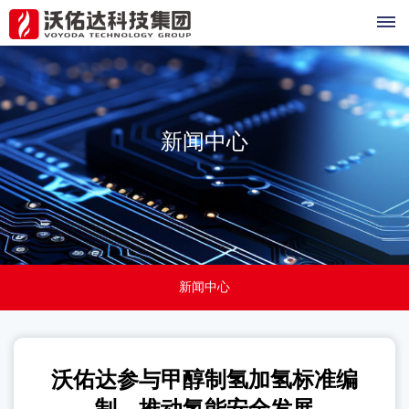
制
氢
新闻中心
产
品
甲
行
醇
业
制
新闻中心
氢
案
设
例
备
沃佑达参与甲醇制氢加氢标准编
关
甲