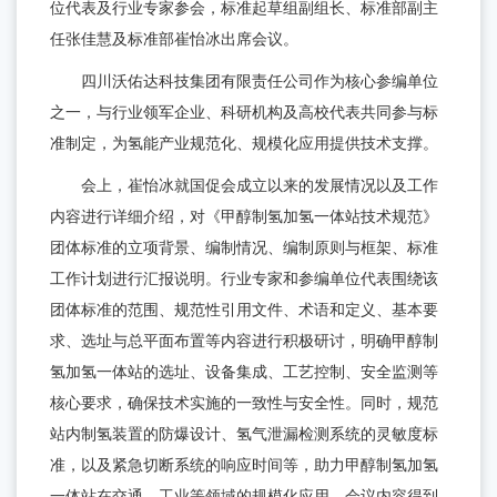
讯
位代表及行业专家参会，标准起草组副组长、标准部副主
业
与
公
任张佳慧及标准部崔怡冰出席会议。
文
支
司
化
四川沃佑达科技集团有限责任公司作为核心参编单位
资
之一，与行业领军企业、科研机构及高校代表共同参与标
荣
持
讯
咨
准制定，为氢能产业规范化、规模化应用提供技术支撑。
誉
询
与
会上，崔怡冰就国促会成立以来的发展情况以及工作
热
资
内容进行详细介绍，对《甲醇制氢加氢一体站技术规范》
线
质
团体标准的立项背景、编制情况、编制原则与框架、标准
售
工作计划进行汇报说明。行业专家和参编单位代表围绕该
后
团体标准的范围、规范性引用文件、术语和定义、基本要
求、选址与总平面布置等内容进行积极研讨，明确甲醇制
服
氢加氢一体站的选址、设备集成、工艺控制、安全监测等
务
核心要求，确保技术实施的一致性与安全性。同时，规范
常
站内制氢装置的防爆设计、氢气泄漏检测系统的灵敏度标
见
准，以及紧急切断系统的响应时间等，助力甲醇制氢加氢
问
一体站在交通、工业等领域的规模化应用。会议内容得到