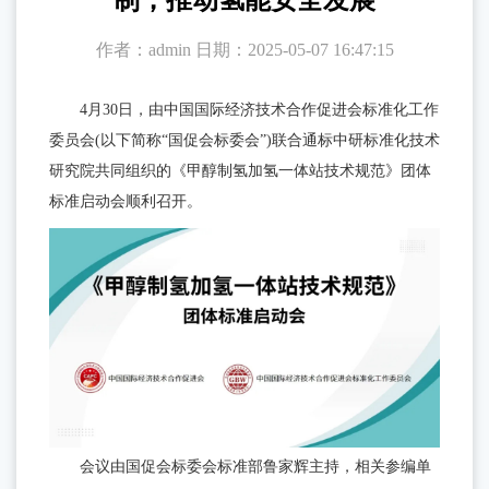
制，推动氢能安全发展
醇
于
作者：admin
日期：2025-05-07 16:47:15
制
氢
沃
4月30日，由中国国际经济技术合作促进会标准化工作
催
佑
委员会(以下简称“国促会标委会”)联合通标中研标准化技术
化
研究院共同组织的《甲醇制氢加氢一体站技术规范》团体
剂
达
标准启动会顺利召开。
企
新
业
闻
简
介
中
发
心
展
行
服
规
业
划
务
资
会议由国促会标委会标准部鲁家辉主持，相关参编单
企