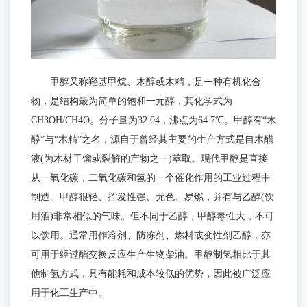
讯
业
与
公
文
支
司
化
资
荣
持
甲醇又称羟基甲烷、木醇或木精，是一种有机化合
讯
咨
誉
物，是结构最为简单的饱和一元醇，其化学式为
询
与
CH3OH/CH4O。分子量为32.04，沸点为64.7℃。甲醇有“木
热
资
醇”与“木精”之名，源自于曾经其主要的生产方式是自木醋
线
质
液(为木材干馏或裂解的产物之一)萃取。现代甲醇是直接
售
从一氧化碳，二氧化碳和氢的一个催化作用的工业过程中
后
制造。甲醇很轻、挥发性强、无色、易燃，并有与乙醇(饮
服
用酒)非常相似的气味。但不同于乙醇，甲醇毒性大，不可
务
以饮用。通常用作溶剂、防冻剂、燃料或变性剂乙醇，亦
常
可用于经过酯交换反应生产生物柴油。甲醇制氢相比于其
见
他制氢方式，具有能耗和成本较低的优势，因此被广泛应
用于化工生产中。
问