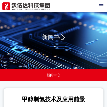
制
氢
新闻中心
产
品
甲
行
醇
业
制
新闻中心
氢
案
设
例
备
甲醇制氢技术及应用前景
关
甲