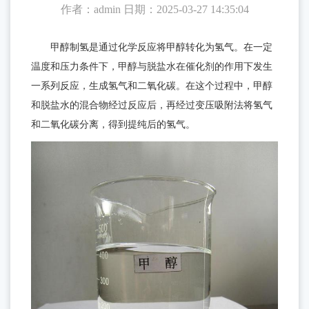
作者：admin
日期：2025-03-27 14:35:04
醇
于
制
甲醇制氢是通过化学反应将甲醇转化为氢气。在一定
氢
沃
温度和压力条件下，甲醇与脱盐水在催化剂的作用下发生
催
佑
一系列反应，生成氢气和二氧化碳。在这个过程中，甲醇
化
和脱盐水的混合物经过反应后，再经过变压吸附法将氢气
剂
达
和二氧化碳分离，得到提纯后的氢气。
企
新
业
闻
简
介
中
发
心
展
行
服
规
业
划
务
资
企