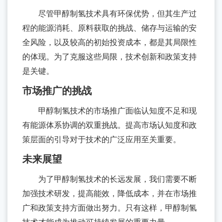
讯
业
与
尽管甲醇制氢技术具有环保优势，但其生产过
公
文
程的能源消耗、原料获取的挑战、储存与运输的安
支
司
化
全风险，以及较高的初始投资成本，都是其局限性
资
荣
持
的体现。为了克服这些局限，技术创新和政策支持
讯
咨
誉
是关键。
询
与
市场推广的挑战
热
资
线
甲醇制氢技术的市场推广面临认知度不足和现
质
售
有能源体系协调的双重挑战。提高市场认知度和政
后
策层面的引导对于技术的广泛应用至关重要。
服
未来展望
务
为了甲醇制氢技术的长远发展，我们需要不断
常
加强技术研发，提高能效，降低成本，并在市场推
见
广和政策支持方面做出努力。只有这样，甲醇制氢
问