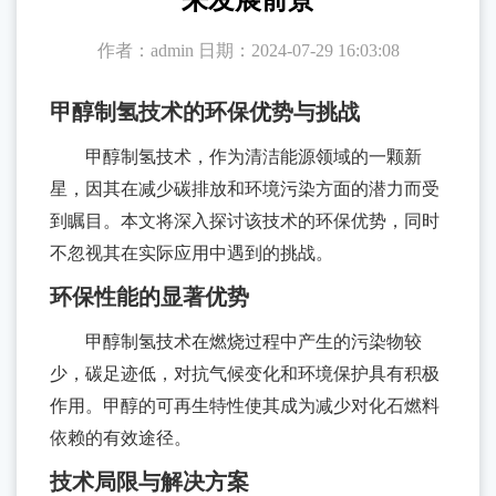
来发展前景
醇
于
作者：admin
日期：2024-07-29 16:03:08
制
氢
沃
甲醇制氢技术的环保优势与挑战
催
佑
化
甲醇制氢技术，作为清洁能源领域的一颗新
剂
达
星，因其在减少碳排放和环境污染方面的潜力而受
企
到瞩目。本文将深入探讨该技术的环保优势，同时
新
业
不忽视其在实际应用中遇到的挑战。
闻
简
环保性能的显著优势
介
中
甲醇制氢技术在燃烧过程中产生的污染物较
发
少，碳足迹低，对抗气候变化和环境保护具有积极
心
展
行
作用。甲醇的可再生特性使其成为减少对化石燃料
服
规
业
依赖的有效途径。
划
务
资
技术局限与解决方案
企