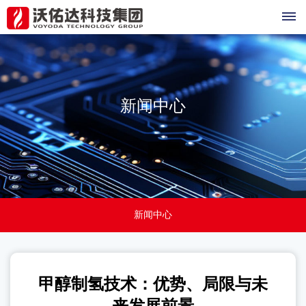
制
氢
新闻中心
产
品
甲
行
醇
业
制
新闻中心
氢
案
设
例
备
甲醇制氢技术：优势、局限与未
关
甲