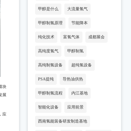
甲醇是什么
大流量氢气
甲醇制氢原理
节能降本
纯化技术
富氢气体
成都展会
高纯度氢气
甲醇制氢
高纯制氢设备
超纯氢设备
PSA提纯
导热油供热
模块
甲醇制氢流程
内江基地
发展
智能化设备
应用前景
，应
西南氢能装备研发制造基地